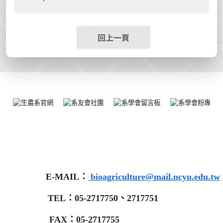
回上一頁
E-MAIL：
bioagriculture@mail.ncyu.edu.tw
TEL：05-2717750、2717751
FAX：05-2717755