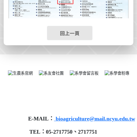
回上一頁
E-MAIL：
bioagriculture@mail.ncyu.edu.tw
TEL：05-2717750、2717751