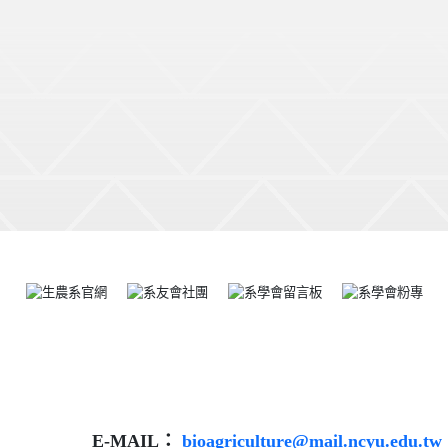
E-MAIL：
bioagriculture@mail.ncyu.edu.tw