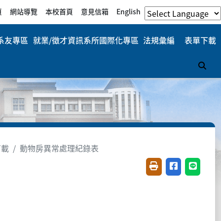
頁
網站導覽
本校首頁
意見信箱
English
系友專區
就業/徵才資訊
系所國際化專區
法規彙編
表單下載
搜
下載
動物房異常處理紀錄表
友善列印(開新視窗)
分享至臉書(開
分享至 L