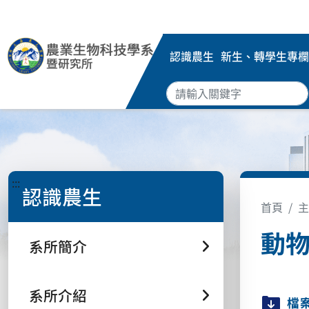
認識農生
新生、轉學生專欄
:::
認識農生
首頁
主
動
系所簡介
系所介紹
檔