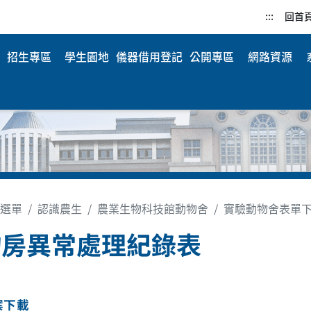
:::
回首
招生專區
學生園地
儀器借用登記
公開專區
網路資源
選單
認識農生
農業生物科技館動物舍
實驗動物舍表單
物房異常處理紀錄表
案下載