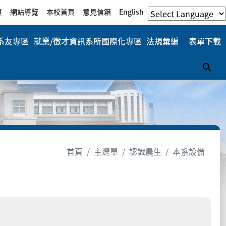
頁
網站導覽
本校首頁
意見信箱
English
系友專區
就業/徵才資訊
系所國際化專區
法規彙編
表單下載
搜
首頁
主選單
認識農生
本系設備