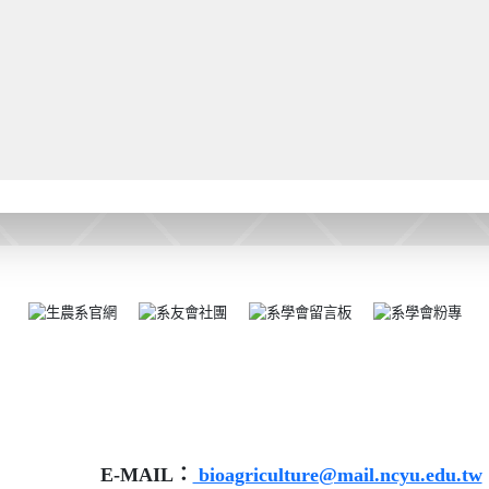
E-MAIL：
bioagriculture@mail.ncyu.edu.tw