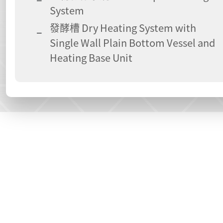
System
發酵槽 Dry Heating System with
Single Wall Plain Bottom Vessel and
Heating Base Unit