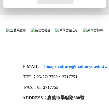
E-MAIL：
bioagriculture@mail.ncyu.edu.tw
TEL：05-2717750、2717751
FAX：05-2717755
ADDRESS：嘉義市學府路300號