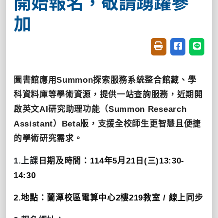
開始報名，敬請踴躍參
加
友善列印(開新視窗
分享至臉書(
分享至
圖書館應用
Summon
探索服務系統整合館藏、學
科資料庫等學術資源，提供一站查詢服務，近期開
啟英文
AI
研究助理功能（
Summon Research
Assistant
）
Beta
版，支援全校師生更智慧且便捷
的學術研究需求。
1.
上課
日期及時間：
114
年
5
月
21
日
(
三
)
13:30-
14:30
2.
地點：蘭潭校區電算中心
2
樓
219
教室
/
線上同步