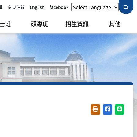
學
意見信箱
English
facebook
士班
碩專班
招生資訊
其他
友善列印(開新視窗)
分享至臉書(開
分享至 L