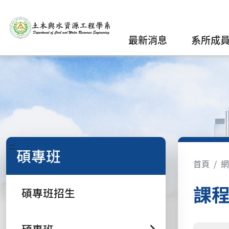
最新消息
系所成
:::
碩專班
首頁
網
課
碩專班招生