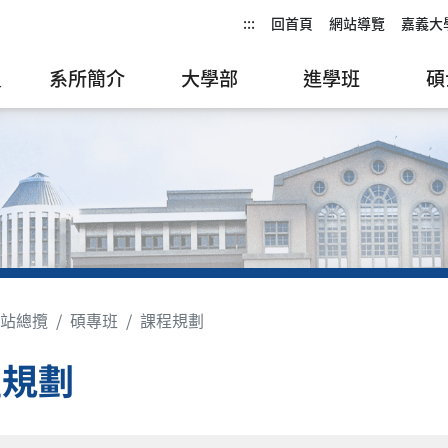
:::
回首頁
網站導覽
嘉義大
員
系所簡介
大學部
進學班
碩
站總攬
碩專班
課程規劃
程規劃