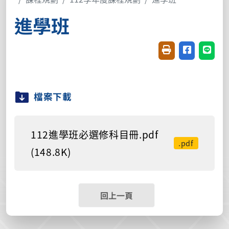
進學班
友善列印(開新視窗
分享至臉書(
分享至
檔案下載
112進學班必選修科目冊.pdf
.pdf
(148.8K)
回上一頁