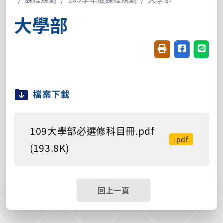
大學部
友善列印(開新視窗
分享至臉書(
分享至
檔案下載
109大學部必選修科目冊.pdf
.pdf
(193.8K)
回上一頁