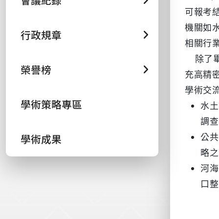
會議紀錄
可報考
機關如
行政規章
相關行
除了
榮譽榜
充高精
學術交
學術策略專區
水土
調查
公共
學術成果
略之
河海
口整