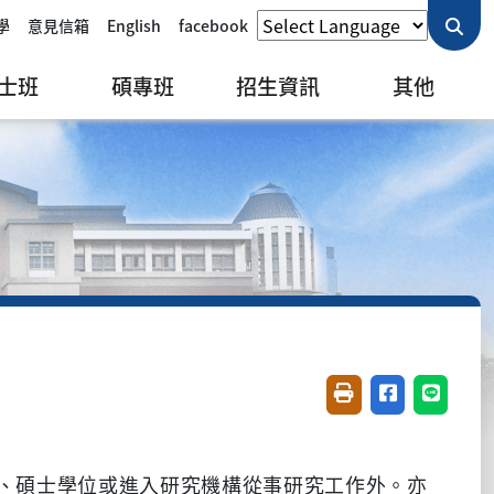
學
意見信箱
English
facebook
士班
碩專班
招生資訊
其他
友善列印(開新視窗)
分享至臉書(開
分享至 L
、碩士學位或進入研究機構從事研究工作外。亦