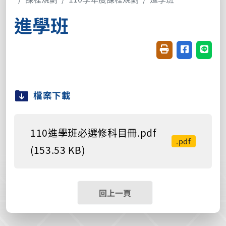
進學班
友善列印(開新視窗
分享至臉書(
分享至
檔案下載
110進學班必選修科目冊.pdf
.pdf
(153.53 KB)
回上一頁