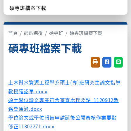
碩專班檔案下載
首頁
網站總攬
碩專班
碩專班檔案下載
碩專班檔案下載
友善列印(開新視窗
分享至臉書(
分享至
土木與水資源工程學系碩士(專)班研究生論文指導
教授確認單.docx
碩士學位論文專業符合審查處理要點_1120912教
務會通過.docx
學位論文或學位報告申請延後公開審核作業要點
修正11302271.docx