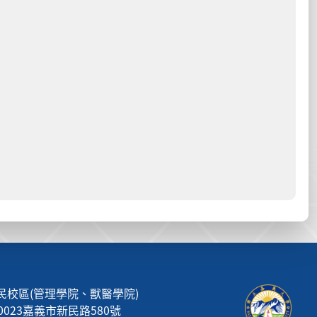
民校區(管理學院、獸醫學院)
00023嘉義市新民路580號