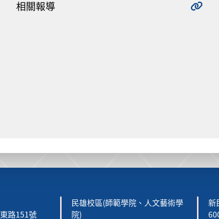
相關報導
民雄校區(師範學院、人文藝術學
新
森東路151號
院)
6