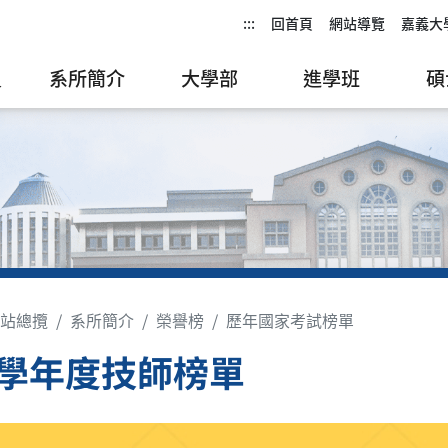
:::
回首頁
網站導覽
嘉義大
員
系所簡介
大學部
進學班
碩
站總攬
系所簡介
榮譽榜
歷年國家考試榜單
2學年度技師榜單