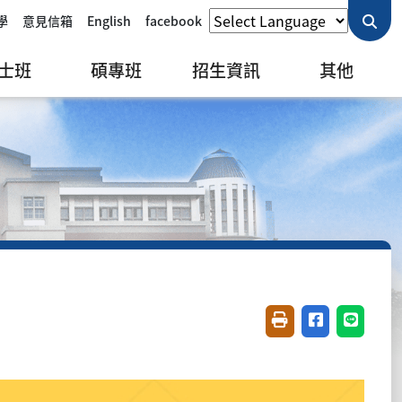
學
意見信箱
English
facebook
士班
碩專班
招生資訊
其他
友善列印(開新視窗)
分享至臉書(開
分享至 L