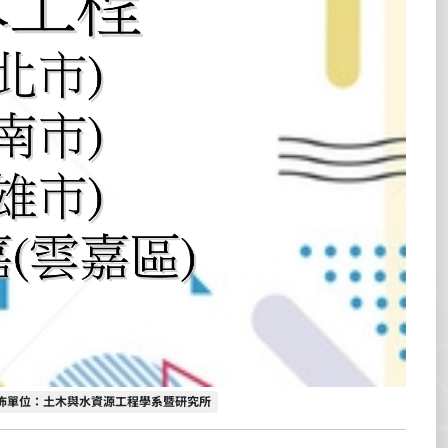
佈單位
佈單位：土木與水資源工程學系暨研究所