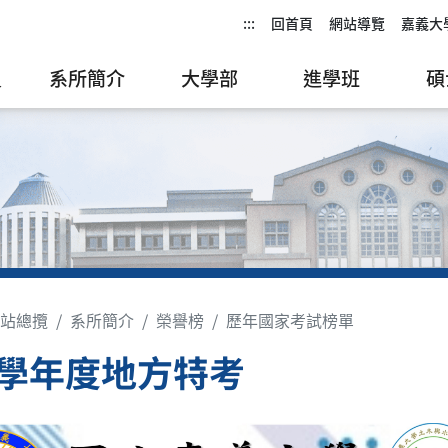
:::
回首頁
網站導覽
嘉義大
員
系所簡介
大學部
進學班
碩
站總攬
系所簡介
榮譽榜
歷年國家考試榜單
2學年度地方特考