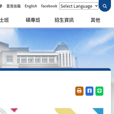
學
意見信箱
English
facebook
士班
碩專班
招生資訊
其他
友善列印(開新視窗)
分享至臉書(開
分享至 L