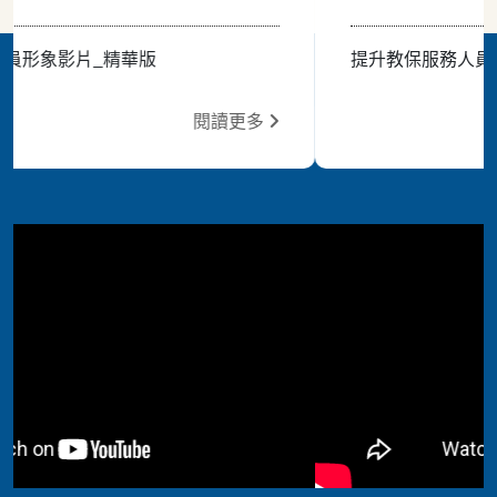
化夥伴關係與持續推動國際合作 圖2 嘉大
師範學院陳明聰院長簡報學院學術發展現
提升教保服務人員形象影片_完整版
況，深化與愛達荷大學之教育交流 圖3 愛
達荷大學 Hollingshead 主任向嘉大師院
閱讀更多
各學系主管與教師介紹該校學術團隊與特
色，雙方針對全球教育趨勢進行深度對話
與經驗分享 圖4 愛達荷大學
Hollingshead 主任與師院陳明聰院長及
參與座談之各學系主管、老師共同合影，
見證兩校學術交流座談圓滿成功 圖5 愛達
荷大學 Hollingshead 主任與嘉大教育系
應屆畢業碩士生合影留念，亦勉勵並祝福
應屆畢業生畢業