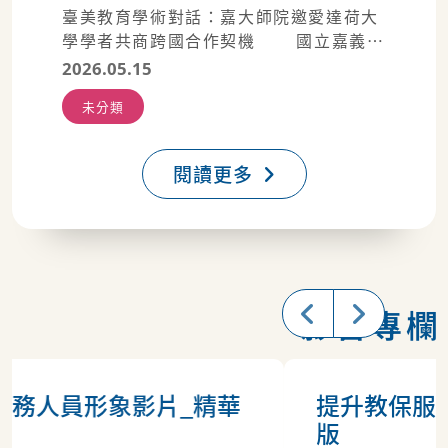
臺美教育學術對話：嘉大師院邀愛達荷大
學學者共商跨國合作契機 國立嘉義大
學師範學院於 2026 年 5 月 14 日，在民
2026.05.15
雄校區教育館 4 樓 413 教室舉辦學術合
未分類
作座談會。本次交流特別邀請美國愛達荷
大學課程與教學系系主任 Aleksandra
Hollingshead 博士蒞校指導，與師院各
閱讀更多
學系主管及教師進行深度對話。 座談
期間，Hollingshead 博士詳細介紹愛達
荷大學的學術特色，師院陳明聰院長亦針
對嘉大師院的發展與優勢進行簡介。雙方
隨後針對全球教育趨勢、未來課程設計及
共同研究等協作機會展開熱烈討論。師院
影音專欄
陳院長表示，期盼透過與國際頂尖學者的
直接對話，激發校內師長的教學研究能
量，進一步深化兩校間長期且穩固的學術
提升教保服務人員形象影片_完整
合作關係。 圖1 愛達荷大學
Hollingshead主任與嘉義大學陳明聰院
版
長於交流會中進行禮物交換，象徵兩校深