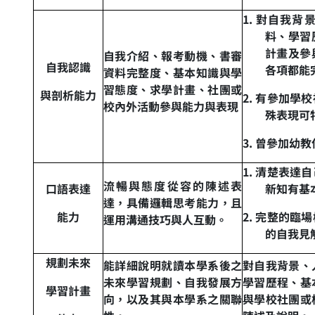
1.
對自我背
料
、
學習
計畫及參
自我介紹、報考動機、書審
自我認識
各項都能
資料完整度、基本知識與學
習態度、求學計畫、社團或
與剖析能力
2.
有參加學校
校內外活動參與能力與表現
殊表現可
3.
曾參加幼
教
1.
清楚表達自
流暢與態度從容的陳述表
口語表達
新知有基
達，具備邏輯思考能力，且
能力
2.
完整的臨場
運用溝通技巧與人互動。
的自我見
規劃未來
能詳細說明就讀本學系後之
對自我背景、
未來學習規劃、自我發展方
學習歷程、基
學習計畫
向，以及其與本學系之關聯
與學校社團或