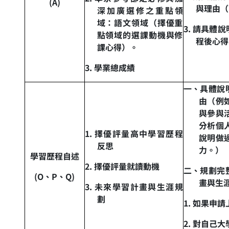
(A)
與理由（
深加廣選修之重點領
域：語文領域（擇優重
3.
請具體說
點領域的選課動機與修
程後心得
課心得）。
3.
學業總成績
一、具體說
由（例
與參與
分析個
1.
擇優評量高中學習歷程
說明做
反思
力。）
學習歷程自述
2.
擇優評量就讀動機
二、規劃完
(O
、
P
、
Q)
畫與生
3.
未來學習計畫與生涯規
劃
1.
如果申請
2.
對自己大