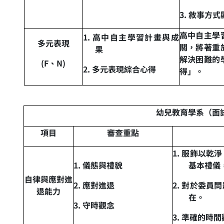
3.
敘事方式
高中自主學
1.
高中自主學習計畫與成
多元表現
關，將著重
果
解決困難的
(F
、
N)
2.
多元表現綜合心得
得」。
幼兒教育學系（面
項目
審查重點
1.
服飾以乾淨
1.
儀態與禮貌
基本禮儀
自律與應對進
2.
應對進退
2.
對於委員問
退能力
在。
3.
守時觀念
3.
準確的時間