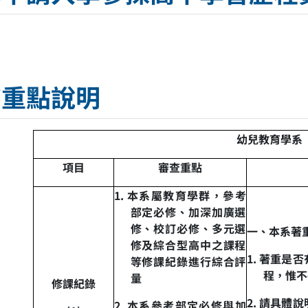
查重點說明
幼兒教育學系
項目
審查重點
1.
本系屬教育學群，參考
部定必修、加深加廣選
修、校訂必修、多元選
一、本系著
修及綜合型高中之課程
1.
著重是否
等修課紀錄進行綜合評
程，惟不
量
修課紀錄
2.
請具體說
2.
本系參考部定必修與加