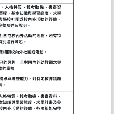
景
、
人格特質
、
報考動機
、
書審資
歷程
、
基本知識與學習態度
、
求學
與學校社團或校內外活動的經驗
，
完整陳述及說明。
社團或校內外活動的經驗，若有特
特別進行陳述。
保相關校內外社團或活動。
己的興趣
，
且對國內外幼教觀念與
本的掌握。
構思與統整能力
，
對特定教育議題
解。
人格特質、報考動機、書審資料、
本知識與學習態度、求學計畫及參
校內外活動的經驗，各項都能完整