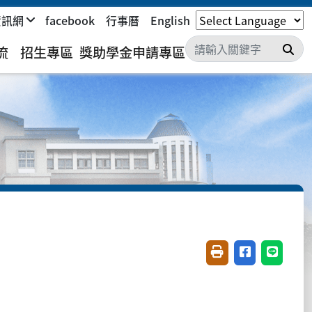
資訊網
facebook
行事曆
English
搜
流
招生專區
獎助學金申請專區
友善列印(開新視窗)
分享至臉書(開
分享至 L