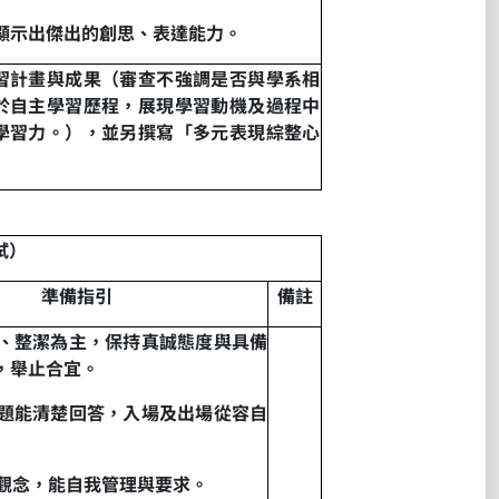
顯示出傑出的創思、表達能力。
習計畫與成果（審查不強調是否與學系相
於自主學習歷程，展現學習動機及過程中
學習力。），並另撰寫「多元表現綜整心
試）
準備指引
備註
、
整潔為主
，
保持真誠態度與具備
，
舉止合宜。
題能清楚回答
，
入場及出場從容自
觀念
，
能自我管理與要求。