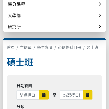
學分學程
大學部
研究所
首頁
主選單
學生專區
必選修科目冊
碩士班
碩士班
日期範圍
日期範圍結束
至
日期範圍開始
日期範圍結
分類