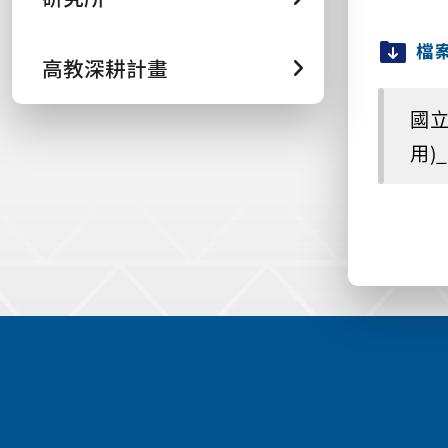
檔
高教深耕計畫
國立
用)_