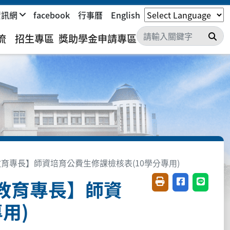
資訊網
facebook
行事曆
English
搜
流
招生專區
獎助學金申請專區
育專長】師資培育公費生修課檢核表(10學分專用)
教育專長】師資
友善列印(開新視窗)
分享至臉書(開
分享至 L
用)