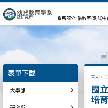
系所簡介
借教室(測試中
:::
表單下載
首頁
主
國
大學部
培育
研究所