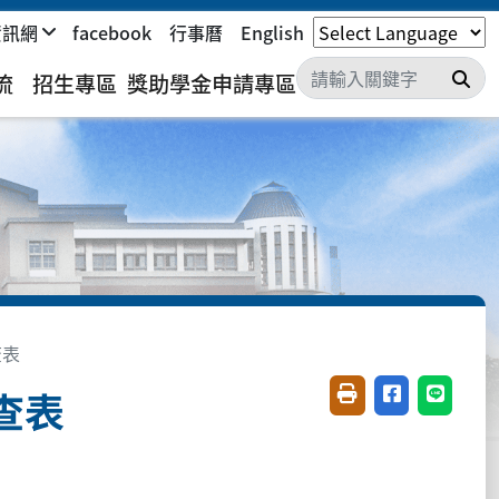
資訊網
facebook
行事曆
English
搜
流
招生專區
獎助學金申請專區
查表
查表
友善列印(開新視窗)
分享至臉書(開
分享至 L