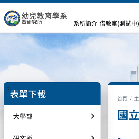
系所簡介
借教室(測試中
:::
表單下載
首頁
主
國
大學部
研究所