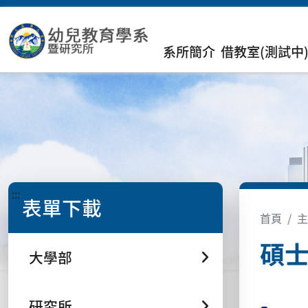
系所簡介
借教室(測試中
:::
表單下載
首頁
主
碩
大學部
研究所