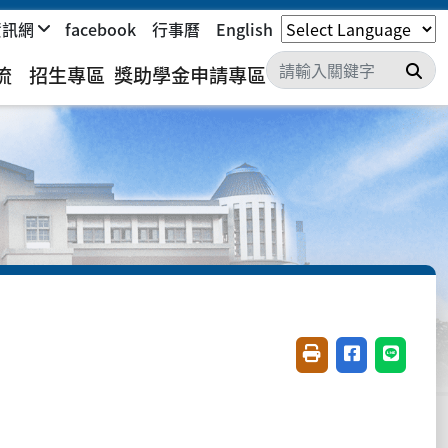
資訊網
facebook
行事曆
English
搜
流
招生專區
獎助學金申請專區
友善列印(開新視窗)
分享至臉書(開
分享至 L