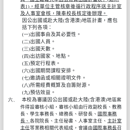
表
，經單位主管核章後循行政程序送主計室
1)
及人事室會核，陳奉校長核定後辦理。
因公出國或赴大陸
含港澳
地區計畫，應包
(
)
括下列各項：
出國事由及其必要性。
(一)
出國人員。
(二)
出國天數。
(三)
出訪國家、地點。
(四)
預定行程表。
(五)
出國期間課程安排。
(六)
邀請函或相關證明文件。
(七)
所需經費概算及自籌財源。
(八)
預估效益。
(九)
本校為審議因公出國或赴大陸
含港澳
六、
(
)
地區案
件得設審核小組，審核小組由行政副校長、教務
長、學生事務長、總務長、研發長、
國際事務
長、
各院院長、主任秘書、人事室主任、
主計室
主任
等業務相關代表組成，會議由
國際事務長
召