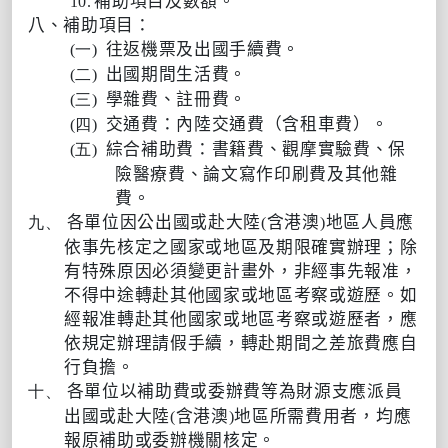
補助項目及數額。
10.
八、補助項目：
往返機票及出國手續費。
(一)
出國期間生活費。
(二)
學雜費、註冊費。
(三)
交通費：內陸交通費（含租車費）。
(四)
綜合補助費：書籍費、觀摩實驗費、保
(五)
險醫療費、論文寫作印刷費及其他雜
費。
各單位因公出國或赴大陸
含港澳
地區人員應
九、
(
)
依事先核定之國家或地區及期限確實辦理；除
有特殊原因必須變更計畫外，非經事先報准，
不得中途轉赴其他國家或地區考察或遊歷。如
經報准轉赴其他國家或地區考察或遊歷者，應
依規定辦理請假手續，轉赴期間之差旅費應自
行負擔。
各單位以補助費或委辦費等為財源支應派員
十、
出國或赴大陸
含港澳
地區所需費用者，均應
(
)
報原補助或委辦機關核定。