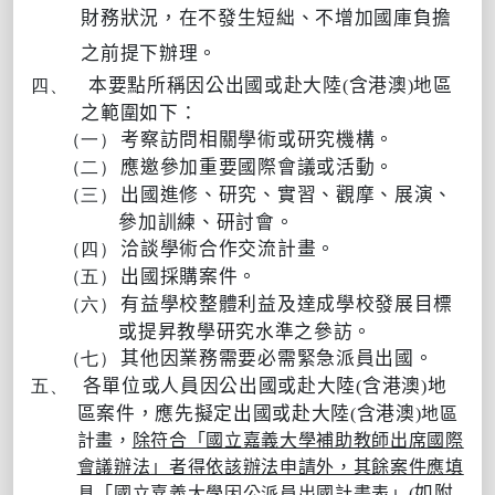
財務狀況，在不發生短絀、不增加國庫負擔
之前提下辦理。
本要點所稱因公出國或赴大陸
含港澳
地區
四、
(
)
之範圍如下：
考察訪問相關學術或研究機構。
（一）
應邀參加重要國際會議或活動。
（二）
出國進修、研究、實習、觀摩、展演、
（三）
參加訓練、研討會。
洽談學術合作交流計畫。
（四）
出國採購案件。
（五）
有益學校整體利益及達成學校發展目標
（六）
或提昇教學研究水準之參訪。
其他因業務需要必需緊急派員出國。
（七）
各單位或人員因公出國或赴大陸
含港澳
地
五、
(
)
區案件，應先擬定出國或赴大陸
含港澳
(
)
地區
計畫，
除符合「國立嘉義大學補助教師出席國際
會議辦法」者得依該辦法申請外，其餘案件應填
如附
具「國立嘉義大學因公派員出國計畫表」
(