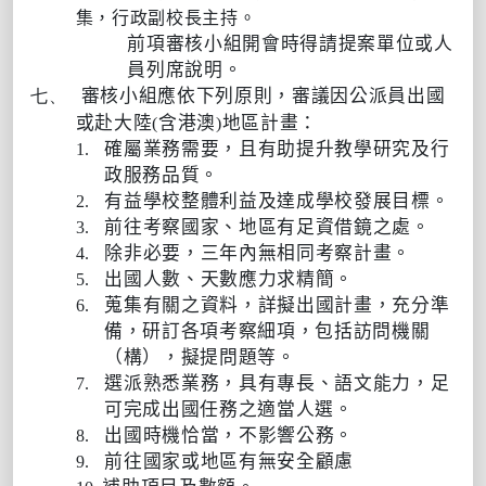
集，行政副校長主持。
前項審核小組開會時得請提案單位或人
員列席說明。
審核小組應依下列原則，審議因公派員出國
七、
或赴大陸
含港澳
地區計畫：
(
)
確屬業務需要，且有助提升教學研究及行
1.
政服務品質。
有益學校整體利益及達成學校發展目標。
2.
前往考察國家、地區有足資借鏡之處。
3.
除非必要，三年內無相同考察計畫。
4.
出國人數、天數應力求精簡。
5.
蒐集有關之資料，詳擬出國計畫，充分準
6.
備，研訂各項考察細項，包括訪問機關
（構），擬提問題等。
選派熟悉業務，具有專長、語文能力，足
7.
可完成出國任務之適當人選。
出國時機恰當，不影響公務。
8.
前往國家或地區有無安全顧慮
9.