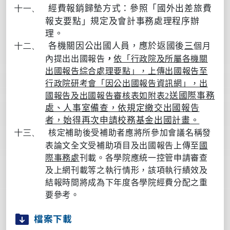
經費報銷歸墊方式：參照「國外出差旅費
十一、
報支要點」規定及會計事務處理程序辦
理。
各機關因公出國人員，應於返國後
三
十二、
個月
內提出出國報告
，
依「行政院及所屬各機關
出國報告綜合處理要點」，上傳出國報告至
行政院研考會「因公出國報告資訊網」，出
送國際事務
國報告及出國報告審核表如附表
2
處、人事室備查，依規定繳交出國報告
者，始得再次申請校務基金出國計畫。
十三、
核定補助後受補助者應將所參加會議名稱發
表論文全文受補助項目及出國報告上傳至
國
際事務處
刊載。各學院應統一控管申請審查
及上網刊載等之執行情形，該項執行績效及
結報時間將成為下年度各學院經費分配之重
要參考。
檔案下載