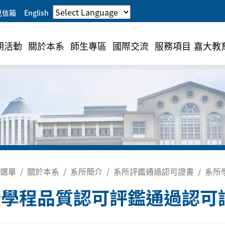
見信箱
English
期活動
關於本系
師生專區
國際交流
服務項目
嘉大教
選單
關於本系
系所簡介
系所評鑑通過認可證書
系所
學程品質認可評鑑通過認可證書