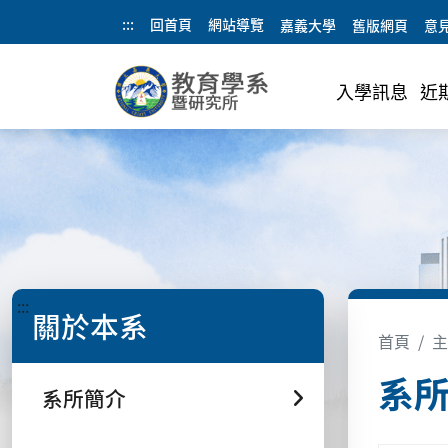
:::
回首頁
網站導覽
嘉義大學
舊版網頁
意
入學訊息
近
:::
關於本系
首頁
主
系所
系所簡介