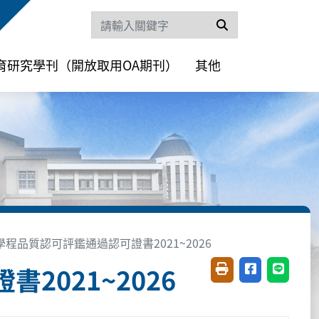
搜尋
育研究學刊（開放取用OA期刊）
其他
學程品質認可評鑑通過認可證書2021~2026
2021~2026
友善列印(開新視窗)
分享至臉書(開
分享至 L