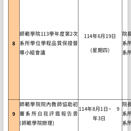
113
2
師範學院
學年度第
次
院
114
6
19
年
月
日
8
系所學位學程品質保證督
系
(
)
星期四
導小組會議
系
師範學院院內教師協助初
院
114
8
1
~
9
年
月
日
9
審系所
自我評鑑報告書
系
3
年
日
(
)
師範學院辦理
系