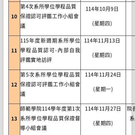
4
第
次系所學位學程品質
114
10
9
年
月
日
10
保證認可評鑑工作小組會
(
)
星期四
議
115
114
11
13
年度新週期系所學位
年
月
日
-
11
學程品質認可
內部自我
(
)
星期四
評鑑實地訪評
5
114
11
24
第
次系所學位學程品質
年
月
日
12
保證認可評鑑工作小組會
(
)
星期一
議
114
1
114
11
27
師範學院
學年度第
次
年
月
日
院
13
系所學位學程品質保證督
系
(
)
星期四
導小組會議