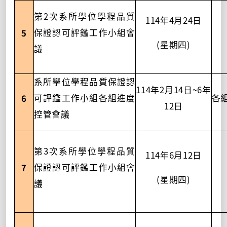
2
第
次系所學位學程品質
114
4
24
年
月
日
5
保證認可評鑑工作小組會
(
)
星期四
議
系所學位學程品質保證認
114
2
14
~6
年
月
日
年
6
可評鑑工作小組各組進度
各
12
日
控管會議
3
第
次系所學位學程品質
114
6
12
年
月
日
7
保證認可評鑑工作小組會
(
)
星期四
議