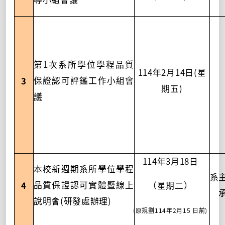
導小組會議
1
第
次系所學位學程品質
114
2
14
(
年
月
日
星
3
保證認可評鑑工作小組會
)
期五
議
114
3
18
年
月
日
本校新週期系所學位學程
系
4
品質保證認可實體暨線上
（星期二）
(
)
說明會
研發處辦理
(
114
2
15
)
原規劃
年
月
日前