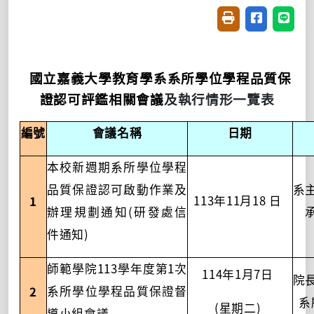
友善列印(開新視窗
分享至臉書(
分享至
國立嘉義大學教育學系系所學位學程品質保
證認可評鑑相關會議
及執行情形一覽表
編號
會議名稱
日期
本校新週期系所學位學程
品質保證認可啟動作業及
系
113
11
18
1
年
月
日
(
辦理規劃通知
研發處信
)
件通知
113
1
師範學院
學年度第
次
114
1
7
年
月
日
院
2
系所學位學程品質保證督
系
(
)
星期二