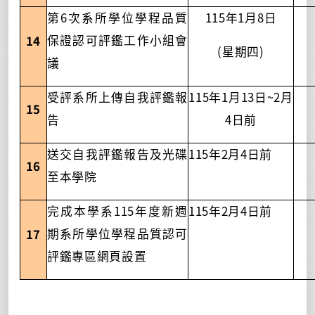
6
115
1
8
第
次系所學位學程品質
年
月
日
14
保證認可評鑑工作小組會
(
)
星期四
議
115
1
13
~2
受評系所上傳自我評鑑報
年
月
日
月
15
4
告
日前
115
2
4
送交自我評鑑報告及光碟
年
月
日前
16
至本學院
115
115
2
4
完成本學系
年度新週
年
月
日前
17
期系所學位學程品質認可
評鑑專區網頁設置