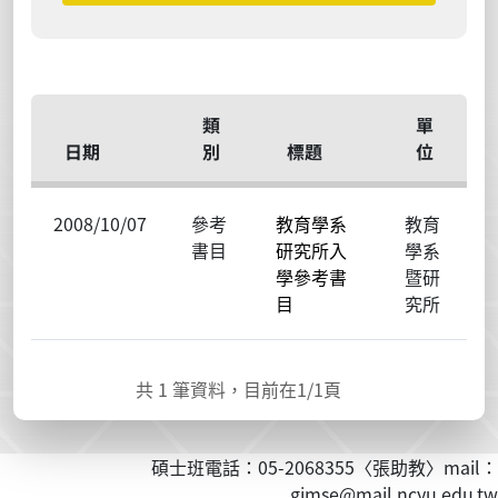
類
單
日期
別
標題
位
2008/10/07
參考
教育學系
教育
書目
研究所入
學系
學參考書
暨研
目
究所
共
1
筆資料，目前在
1
/1頁
碩士班電話：05-2068355〈張助教〉mail：
gimse@mail.ncyu.edu.tw