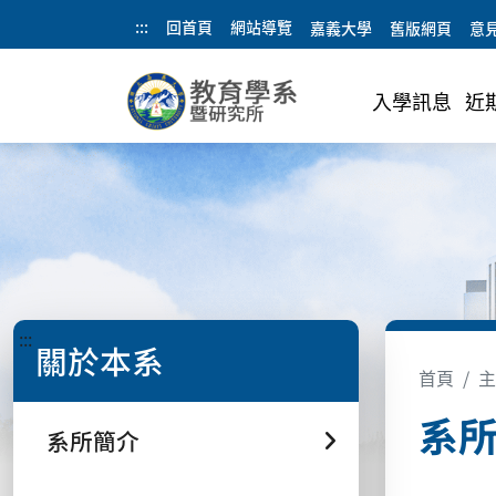
:::
回首頁
網站導覽
嘉義大學
舊版網頁
意
入學訊息
近
:::
關於本系
首頁
主
系
系所簡介