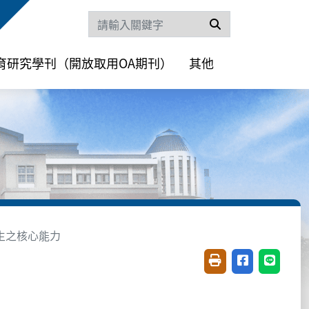
搜尋
育研究學刊（開放取用OA期刊）
其他
生之核心能力
友善列印(開新視窗)
分享至臉書(開
分享至 L