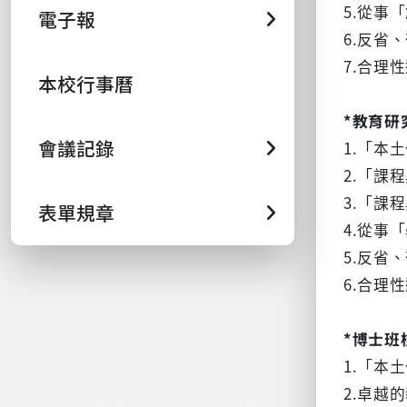
5.從事
電子報
6.反省
7.合理
本校行事曆
*教育研
會議記錄
1.「本
2.「課
3.「課
表單規章
4.從事
5.反省
6.合理
*博士班
1.「本
2.卓越