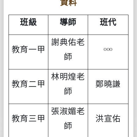
資料
班級
導師
班代
謝典佑老
教育一甲
OOO
師
林明煌
老
教育二甲
鄭曉謙
師
張淑媚
老
教育三甲
洪宣佑
師