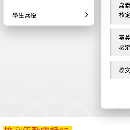
嘉義
學生兵役
核定版
嘉義
核定版
校安
:::