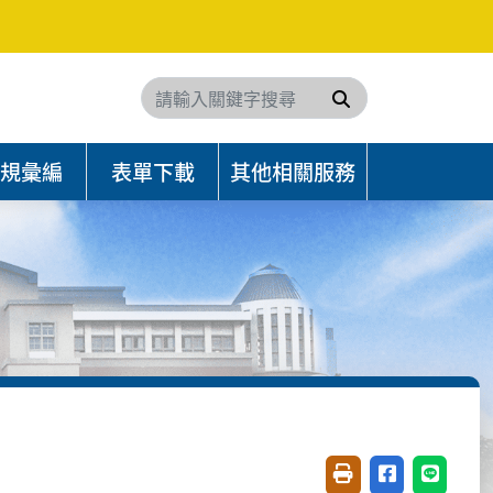
搜尋
規彙編
表單下載
其他相關服務
友善列印(開新視窗)
分享至臉書(開
分享至 L