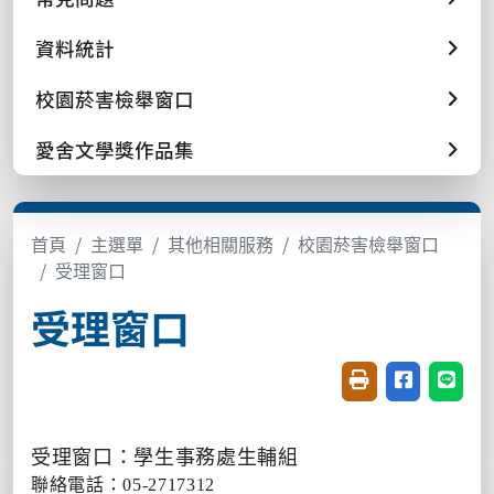
資料統計
校園菸害檢舉窗口
愛舍文學獎作品集
首頁
主選單
其他相關服務
校園菸害檢舉窗口
受理窗口
受理窗口
友善列印(開新視窗
分享至臉書(
分享至
受理窗口：學生事務處生輔組
聯絡電話：
05-2717312