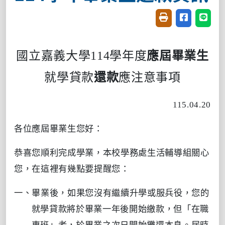
友善列印(開新視窗
分享至臉書(
分享至
國立嘉義大學
114
學年
度
應屆畢業生
就學貸款
還款
應注意事項
115.04.20
各位應屆畢業生您好：
恭喜您順利完成學業，本校
學務處
生活輔導組關心
您，在這裡有幾點要提醒您：
一、畢業後，如果您沒有繼續升學或服兵役，您的
就學貸款將於畢業一年後開始繳款，但「在職