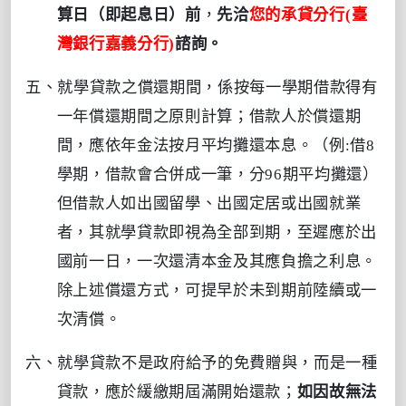
算日（即起息日）前
，
先洽
您的承貸分行
(
臺
灣銀行嘉義分行
)
諮詢。
五、
就學貸款之償還期間，係按每一學期借款得有
一年償還期間之原則計算；借款人於償還期
間，應依年金法按月平均攤還本息。（例
:
借
8
學期，借款會合併成一筆，分
96
期平均攤還）
但借款人如出國留學、出國定居或出國就業
者，其就學貸款即視為全部到期，至遲應於出
國前一日，一次還清本金及其應負擔之利息。
除上述償還方式，可提早於未到期前陸續或一
次清償。
六、就學貸款不是政府給予的免費贈與，而是一種
貸款，應於緩繳期屆滿開始還款；
如因故無法