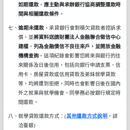
如期還款
，
應主動與承辦銀行協商調整還款時
間與相關還款條件
。
七、
逾期未還款
，承貸銀行會對積欠貸款者控訴求
償，並
將資料送請財團法人金融聯合徵信中心
建檔
，
列為金融債信不良往來戶，並開放金融
機構查詢
。這項紀錄會影響
您
將來與銀行的往
來關係
及
日後信用，包括向銀行申請支票、信
用卡、房屋貸款或信用貸款及弟妹就學貸款
等，均將遭到拒絕，同時也會影響日後在國內
外之就業與就學機會，同學務必按銀行規定時
間還款。
八、就學貸款還款方式：
(
其他還款方式說明
，
詳
洽臺銀
)