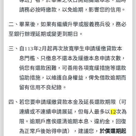
專班」者，於畢業之次日開始攤還本息。屆時
請務必按時繳款，以免逾期，影響您的信用。
二、畢業後，如果有繼續升學或服義務兵役，務必
至銀行辦理延期或變更到期日。
三、自
113
年
2
月起再次放寬學生申請緩缴貸款本
息門檻、只缴息不還本及緩繳本息申請次數，
倘您有還款困難，可善用各項寬緩措施等還款
協助措施，以維護自身權益，俾免借款逾期
而
留有信用不良紀錄。
四、若您要申請緩繳貸款本金及延長還款期限（可
連續或不連續申請展延，但每人最多以
12
次為
限。逾期戶應俟還清逾期本息
、違約金
，回復
為正常戶後始得申請），建議您，
於償還期起