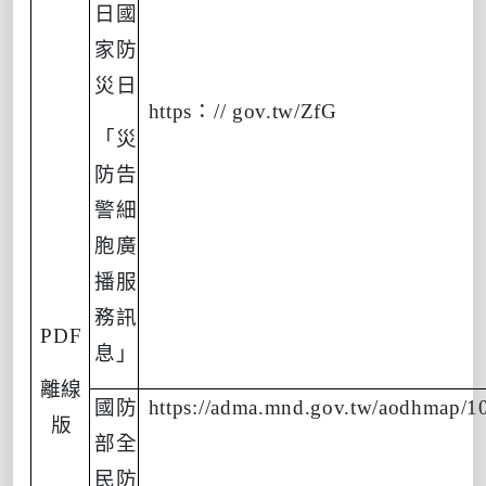
日國
家防
災日
https
：
// gov.tw/ZfG
「災
防告
警細
胞廣
播服
務訊
PDF
息」
離線
國防
https://adma.mnd.gov.tw/aodhmap/1
版
部全
民防