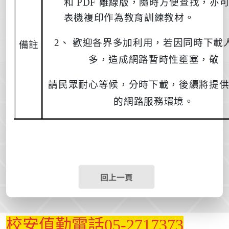
和
PDF
離線版，隨時方便查
找，亦
表機複印作為教育訓練教材。
2
、 歡迎各界多加利用，若因同時下載
備註
多，造成網路暫時性壅塞，敬
請民眾耐心等候，分時下載，後續將提
的網路服務環境。
回上一頁
校安值勤電話05-2717373