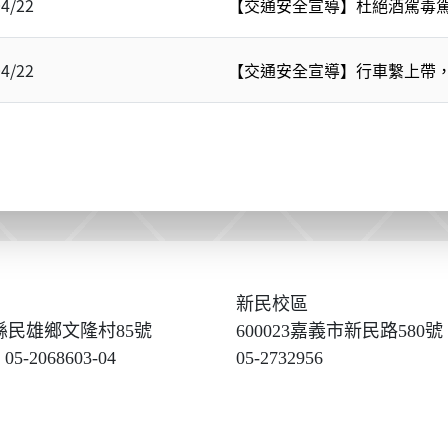
04/22
【交通安全宣導】杜絕酒駕毒
04/22
【交通安全宣導】行車繫上帶
新民校區
義縣民雄鄉文隆村85號
600023嘉義市新民路580號
05-2068603-04
05-2732956