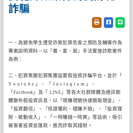
詐騙
友善列印(開新視窗
分享至臉書(
分享至
一、為避免學生遭受詐欺犯罪危害之預防及輔導作為
專案說明資料－以『養、套、殺』手法實施詐欺案件
為例：
二、犯罪集團犯罪集團設置假投資詐騙平台，並於「
Y o u t u b e 」、 「 I n s t a g r a m 」、
「Facebook」及「 LINE」等各大社群媒體及通訊軟
體散布假投資訊息，以「現賺現領快速領取現金」、
「投資翻倍」、「保證獲利、穩賺不賠」、「投資理
財、被動收入」、「一時賺錢一時爽」等話術，吸引
被害者投資並匯款，進而詐取其錢財。