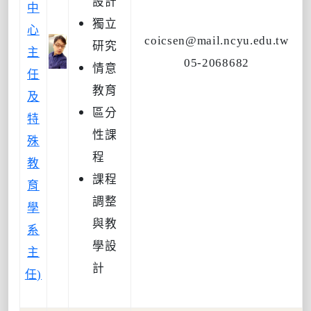
設計
中
獨立
心
coicsen@mail.ncyu.edu.tw
研究
主
05-2068682
情意
任
教育
及
區分
特
性課
殊
程
教
課程
育
調整
學
與教
系
學設
主
計
任)