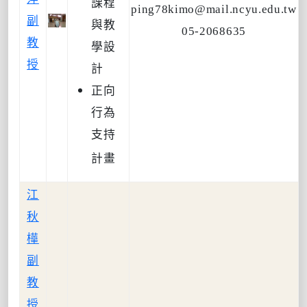
課程
ping78kimo@mail.ncyu.edu.tw
副
與教
05-2068635
教
學設
授
計
正向
行為
支持
計畫
江
秋
樺
副
教
授