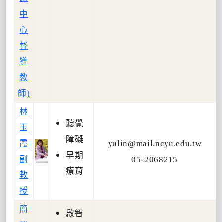
中
心
督
導
教
師
)
林
聽覺
玉
障礙
霞
yulin@mail.ncyu.edu.tw
早期
副
05-2068215
療育
教
授
簡
啟智