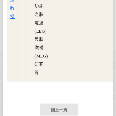
理
功能
教
之腦
授
電波
(EEG)
與腦
磁儀
(MEG)
研究
等
回上一頁