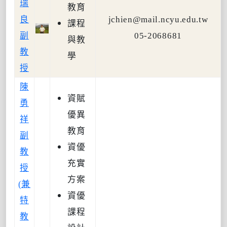
瑞
教育
良
jchien@mail.ncyu.edu.tw
課程
副
05-2068681
與教
教
學
授
陳
資賦
勇
優異
祥
教育
副
資優
教
充實
授
方案
(兼
資優
特
課程
教