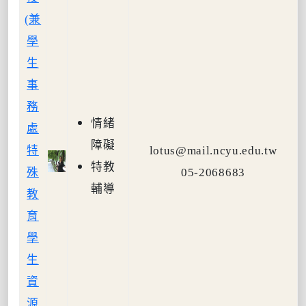
(兼
學
生
事
務
情緒
處
障礙
特
lotus@mail.ncyu.edu.tw
特教
殊
05-2068683
輔導
教
育
學
生
資
源