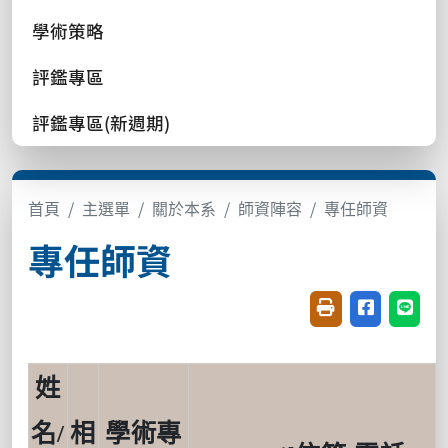
學術策略
評鑑專區
評鑑專區(新週期)
首頁
主選單
關於本系
師資陣容
專任師資
專任師資
友善列印(開新視窗
分享至臉書(
分享至
姓
名
/
相
學術專