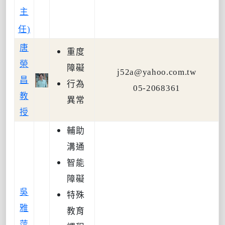
主
任
)
唐
重度
榮
障礙
j52a@yahoo.com.tw
昌
行為
05-2068361
教
異常
授
輔助
溝通
智能
障礙
吳
特殊
雅
教育
萍