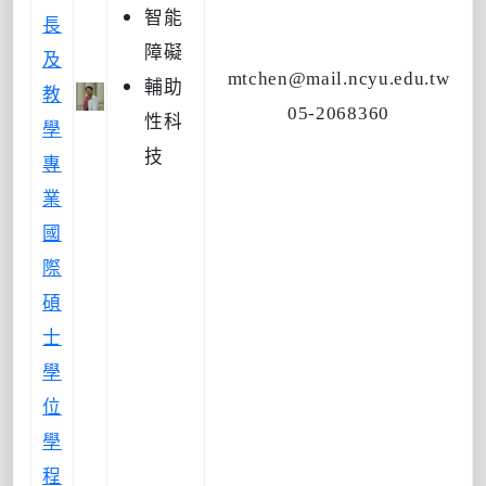
智能
長
障礙
及
mtchen@mail.ncyu.edu.tw
輔助
教
05-2068360
性科
學
技
專
業
國
際
碩
士
學
位
學
程