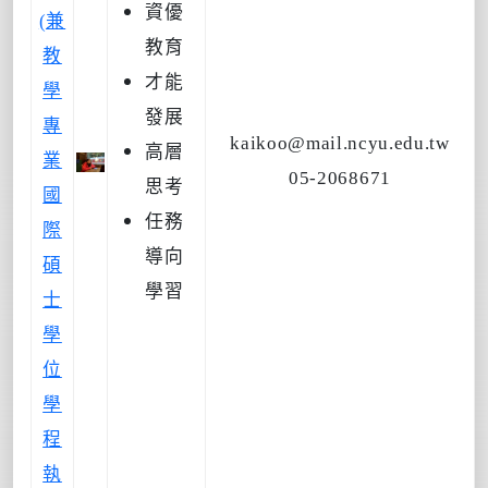
資優
(兼
教育
教
才能
學
發展
專
kaikoo@mail.ncyu.edu.tw
高層
業
05-2068671
思考
國
任務
際
導向
碩
學習
士
學
位
學
程
執