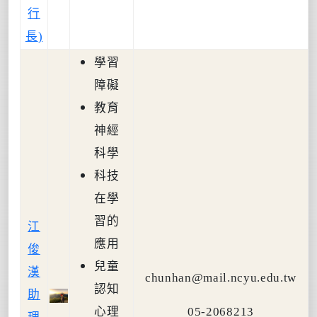
行
長
)
學習
障礙
教育
神經
科學
科技
在學
習的
江
應用
俊
兒童
漢
chunhan@mail.ncyu.edu.tw
認知
助
心理
05-2068213