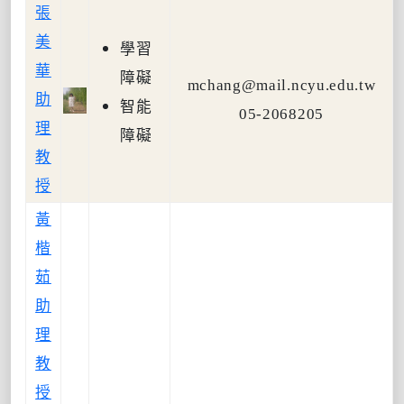
張
美
學習
華
障礙
mchang@mail.ncyu.edu.tw
助
智能
05-2068205
理
障礙
教
授
黃
楷
茹
助
理
教
授