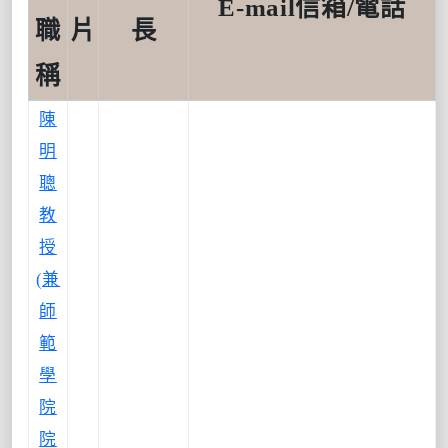
E-mail信箱
/
電話
職
片
長
稱
陳
明
聰
教
授
(兼
師
範
學
院
院