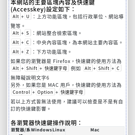
本網站的主要區塊內容及快速鍵
(Accesskey)設定如下：
+
：上方功能區塊，包括行政單位、網站導
Alt
U
覽等。
+
：網站整合檢索區塊。
Alt
S
+
：中央內容區塊，為本網站主要內容區。
Alt
C
+
：下方功能區塊。
Alt
Z
如果您的瀏覽器是 Firefox，快速鍵的使用方法為
+
+
例如
+
+
Alt
Shift
快速鍵字母
Alt
Shift
C
無障礙說明文字6
另外，如果您是 MAC 用戶，快速鍵的使用方法為
+
+
Control
Option
快速鍵字母
若以上方式皆無法使用，建議可以檢查是不是有自
訂的快速鍵影響。
各瀏覽器快速鍵操作說明：
瀏覽器/系
Windows
Linux
Mac