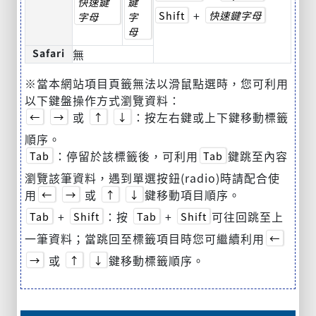
快速鍵
鍵
+
Shift
快速鍵字母
字母
字
母
Safari
無
※當本網站項目頁籤無法以滑鼠點選時，您可利用
以下鍵盤操作方式瀏覽資料：
或
：按左右鍵或上下鍵移動標籤
←
→
↑
↓
順序。
：停留於該標籤後，可利用
鍵跳至內容
Tab
Tab
瀏覽該筆資料，遇到單選按鈕(radio)時請配合使
用
或
鍵移動項目順序。
←
→
↑
↓
+
：按
+
可往回跳至上
Tab
Shift
Tab
Shift
一筆資料；當跳回至標籤項目時您可繼續利用
←
或
鍵移動標籤順序。
→
↑
↓