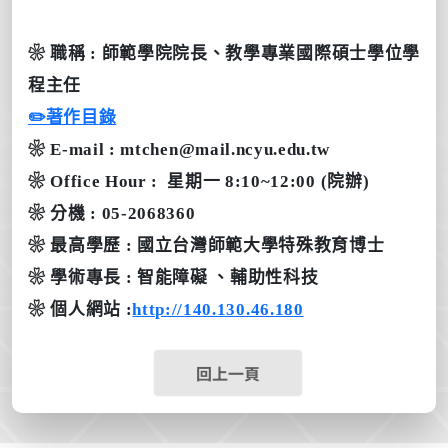
❀
職稱
:
師範學院院長、教學專業國際碩士學位學
程主任
✏️著作目錄
❀
E-mail
:
mtchen@mail.ncyu.edu.tw
❀ Office Hour : 星期一 8:10~12:00 (院辦)
❀
分機
:
05-2068360
❀
最高學歷
:
國立台灣師範大學特殊教育博士
❀
學術專長
:
智能障礙 、輔助性科技
❀
個人網站
:
http://140.130.46.180
回上一頁