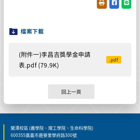
友善列印(開新視窗
分享至臉書(
分享至
檔案下載
(附件一)李昌吉獎學金申請
.pdf
表.pdf (79.9K)
回上一頁
蘭潭校區 (農學院、理工學院、生命科學院)
600355嘉義市鹿寮里學府路300號