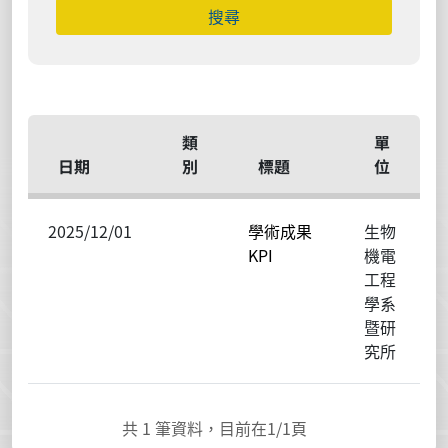
類
單
日期
別
標題
位
2025/12/01
學術成果
生物
KPI
機電
工程
學系
暨研
究所
共
1
筆資料，目前在
1
/1頁