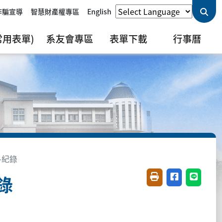
詐騙宣導
智慧財產權專區
English
用表單)
系友會專區
表單下載
行事曆
-紀錄
錄
友善列印(開新視窗)
分享至臉書(開
分享至 L