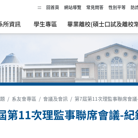
:::
回首頁
網站導覽
常見問答
性別平等
防
系所資訊
學生專區
畢業離校(碩士口試及離校常
題
系友會專區
會議及會訊
第7屆第11次理監事聯席會議
屆第11次理監事聯席會議-紀