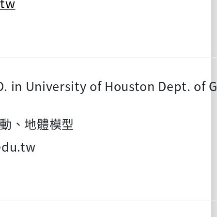
.tw
. in University of Houston Dept. of 
動、地體模型
edu.tw