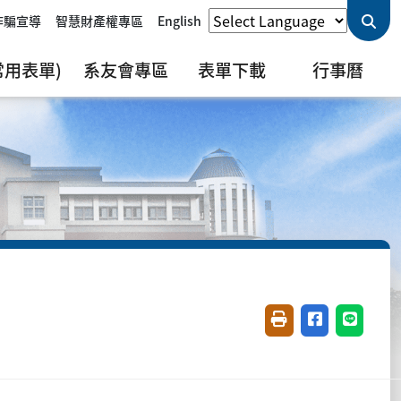
詐騙宣導
智慧財產權專區
English
用表單)
系友會專區
表單下載
行事曆
友善列印(開新視窗)
分享至臉書(開
分享至 L