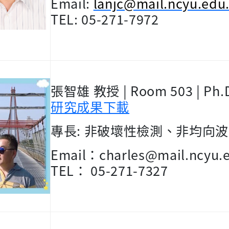
Email:
lanjc@mail.ncyu.edu
TEL: 05-271-7972
張智雄
教授
| Room 503 | Ph.D
研究成果下載
專長
:
非破壞性檢測、非均向波
Email
：
charles@mail.ncyu.
TEL
：
05-271-7327