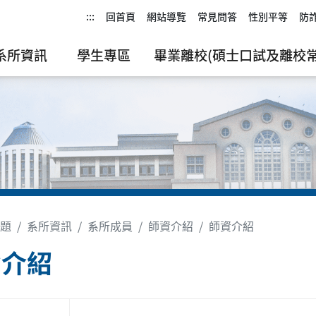
:::
回首頁
網站導覽
常見問答
性別平等
防
系所資訊
學生專區
畢業離校(碩士口試及離校常
題
系所資訊
系所成員
師資介紹
師資介紹
資介紹