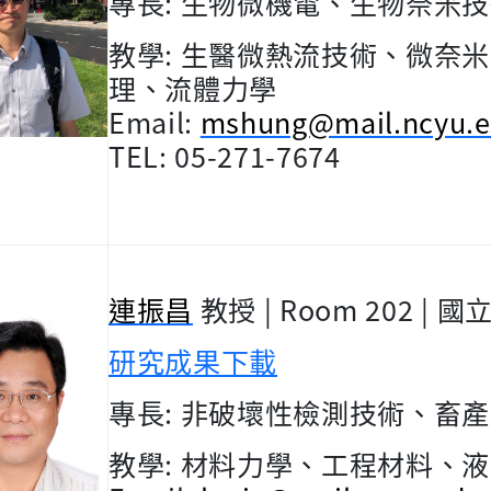
專長
:
生物微機電、生物奈米技
教學
:
生醫微熱流技術、微奈米
理、流體力學
Email:
mshung@mail.ncyu.e
TEL: 05-271-7674
連振昌
教授
| Room 202 |
國
研究成果下載
專長
:
非破壞性檢測技術、畜產
教學
:
材料力學、工程材料、液