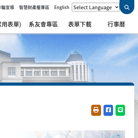
詐騙宣導
智慧財產權專區
English
用表單)
系友會專區
表單下載
行事曆
友善列印(開新視窗)
分享至臉書(開
分享至 L