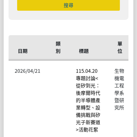
類
單
日期
別
標題
位
2026/04/21
115.04.20
生物
專題討論<
機電
從矽到光：
工程
後摩爾時代
學系
的半導體產
暨研
業轉型、設
究所
備挑戰與矽
光子新賽道
>活動花絮