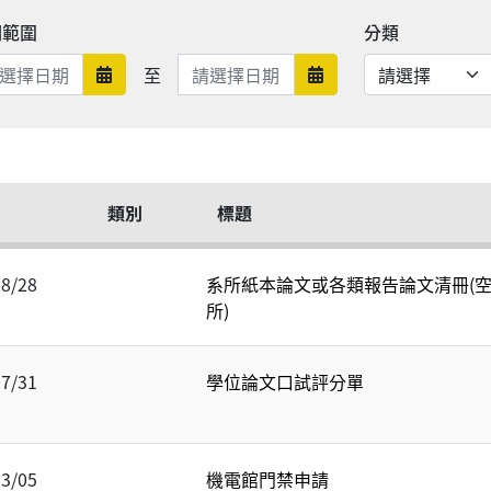
期範圍
分類
日期範圍結束
至
日期範圍開始
日期範圍結束
類別
標題
08/28
系所紙本論文或各類報告論文清冊(空
所)
07/31
學位論文口試評分單
03/05
機電館門禁申請