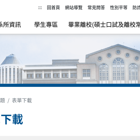
:::
回首頁
網站導覽
常見問答
性別平等
防
系所資訊
學生專區
畢業離校(碩士口試及離校常
題
表單下載
單下載