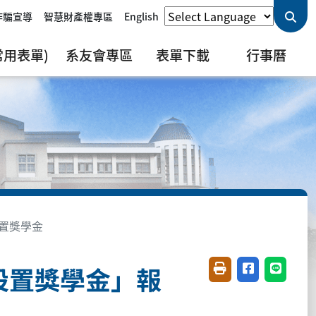
詐騙宣導
智慧財產權專區
English
用表單)
系友會專區
表單下載
行事曆
設置獎學金
設置獎學金」報
友善列印(開新視窗)
分享至臉書(開
分享至 L