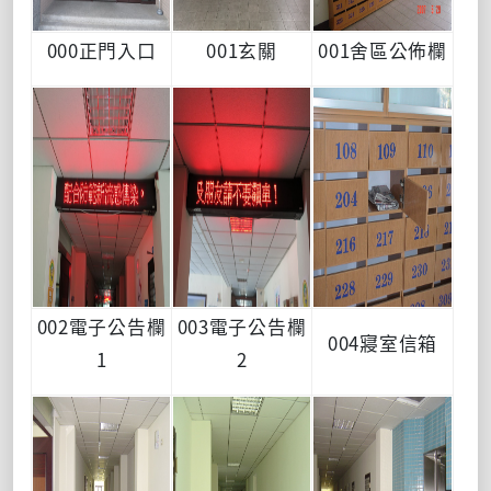
000正門入口
001玄關
001舍區公佈欄
002電子公告欄
003電子公告欄
004寢室信箱
1
2