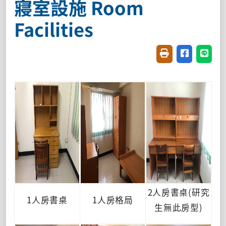
寢室設施 Room
Facilities
友善列印(開新視窗
分享至臉書(
分享至
2人房書桌(研究
1人房書桌
1人房格局
生無此房型)