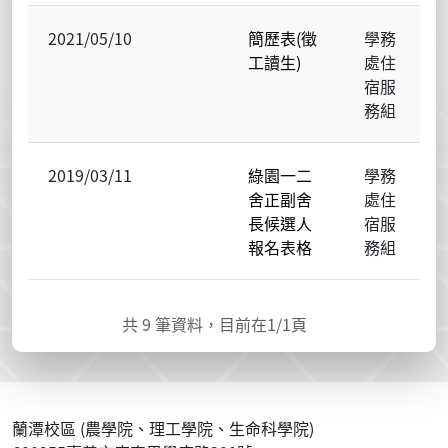
2021/05/10
簡歷表(徵
學務
工讀生)
處住
宿服
務組
2019/03/11
綠園一二
學務
舍正副舍
處住
長候選人
宿服
報名表格
務組
共
9
筆資料，目前在
1
/1頁
蘭潭校區 (農學院、理工學院、生命科學院)