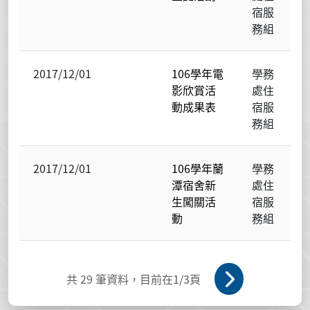
宿服
務組
2017/12/01
106學年電
學務
影欣賞活
處住
動成果表
宿服
務組
2017/12/01
106學年蘭
學務
潭宿舍新
處住
生闖關活
宿服
動
務組
共
29
筆資料，目前在
1
/3頁