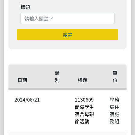
標題
搜尋
類
單
日期
別
標題
位
2024/06/21
1130609
學務
蘭潭學生
處住
宿舍母親
宿服
節活動
務組