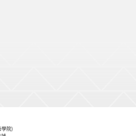
學院)
5號