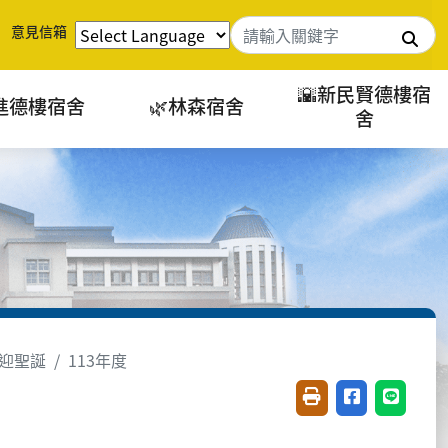
意見信箱
搜
🌇新民賢德樓宿
進德樓宿舍
🌿林森宿舍
舍
迎聖誕
113年度
友善列印(開新視窗)
分享至臉書(開
分享至 L