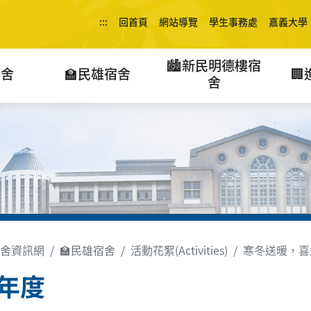
:::
回首頁
網站導覽
學生事務處
嘉義大學
🏙️新民明德樓宿
宿舍
🏫民雄宿舍

舍
舍資訊網
🏫民雄宿舍
活動花絮(Activities)
寒冬送暖，喜
3年度