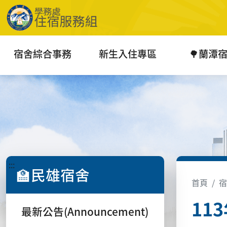
宿舍綜合事務
新生入住專區
🌳蘭潭
:::
🏫民雄宿舍
首頁
宿
11
最新公告(Announcement)