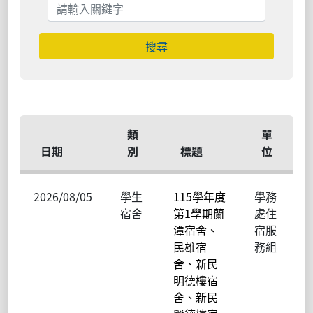
搜尋
類
單
日期
別
標題
位
2026/08/05
學生
115學年度
學務
宿舍
第1學期蘭
處住
潭宿舍、
宿服
民雄宿
務組
舍、新民
明德樓宿
舍、新民