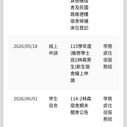
賢德樓宿
舍及民國
路進德樓
宿舍候補
床位登記
2026/05/18
線上
115學年度
學務
申請
(進修學士
處住
班)(林森男
宿服
生)新生宿
務組
舍線上申
請
2026/06/01
學生
114-2林森
學務
宿舍
宿舍期末
處住
關舍公告
宿服
務組